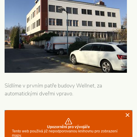
Sídlíme v prvním patře budovy Wellnet, za
automatickými dveřmi vpravo.