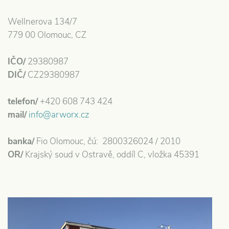
Wellnerova 134/7
779 00 Olomouc, CZ
IČO/
29380987
DIČ/
CZ29380987
telefon/
+420 608 743 424
mail/
info@arworx.cz
banka/
Fio Olomouc, čú: 2800326024 / 2010
OR/
Krajský soud v Ostravě, oddíl C, vložka 45391