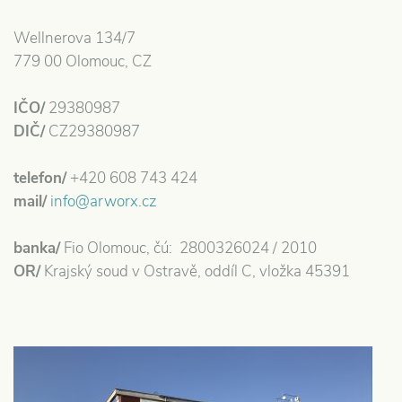
Wellnerova 134/7
779 00 Olomouc, CZ
IČO/
29380987
DIČ/
CZ29380987
telefon/
+420 608 743 424
mail/
info@arworx.cz
banka/
Fio Olomouc, čú: 2800326024 / 2010
OR/
Krajský soud v Ostravě, oddíl C, vložka 45391