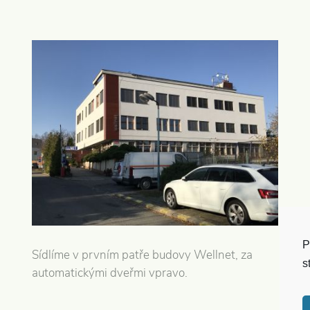
P
Sídlíme v prvním patře budovy Wellnet, za
s
automatickými dveřmi vpravo.