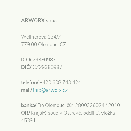
ARWORX s.r.o.
Wellnerova 134/7
779 00 Olomouc, CZ
IČO/
29380987
DIČ/
CZ29380987
telefon/
+420 608 743 424
mail/
info@arworx.cz
banka/
Fio Olomouc, čú: 2800326024 / 2010
OR/
Krajský soud v Ostravě, oddíl C, vložka
45391