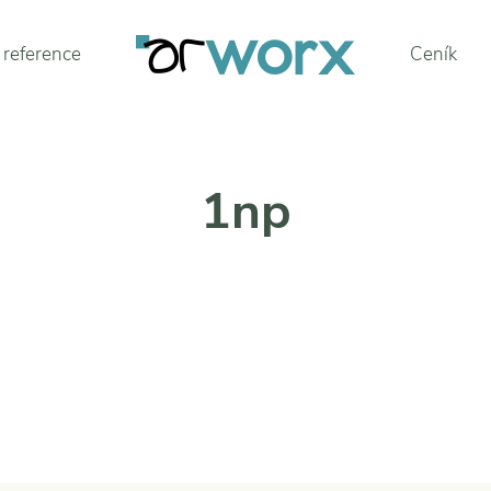
 reference
Ceník
1np