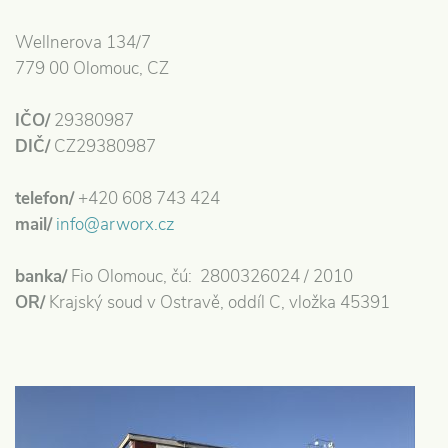
Wellnerova 134/7
779 00 Olomouc, CZ
IČO/
29380987
DIČ/
CZ29380987
telefon/
+420 608 743 424
mail/
info@arworx.cz
banka/
Fio Olomouc, čú: 2800326024 / 2010
OR/
Krajský soud v Ostravě, oddíl C, vložka 45391