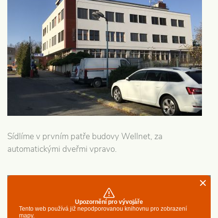
Sídlíme v prvním patře budovy Wellnet, za
automatickými dveřmi vpravo.